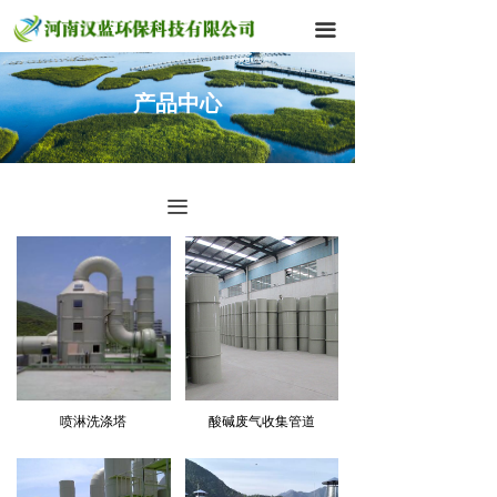
끀
产品中心
끀
喷淋洗涤塔
酸碱废气收集管道